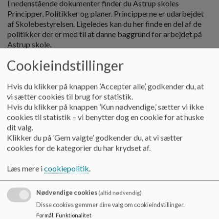
I nedenstående dokumenter finder du Astrup skoles
o
Principper, Politikker og planer. Principperne er udarbejdet
l
af Skolebestyrelsen. Ligeledes kan du her finde en del af de
d
politikker der er med til at danne baggrund for arbejdet på
e
Astrup skole.
t
Cookieindstillinger
Dokumenter
Brobygning fra specialbørnehaverne til indskoling
Hvis du klikker på knappen ’Accepter alle’, godkender du, at
vi sætter cookies til brug for statistik.
Hvis du klikker på knappen ’Kun nødvendige,’ sætter vi ikke
Mariager Kommunes Antimobbestrategi
cookies til statistik – vi benytter dog en cookie for at huske
dit valg.
Klikker du på ’Gem valgte’ godkender du, at vi sætter
cookies for de kategorier du har krydset af.
Datapolitik
Læs mere i
cookiepolitik
.
Solpolitik
Nødvendige cookies
(altid nødvendig)
Disse cookies gemmer dine valg om cookieindstillinger.
Formål
:
Funktionalitet