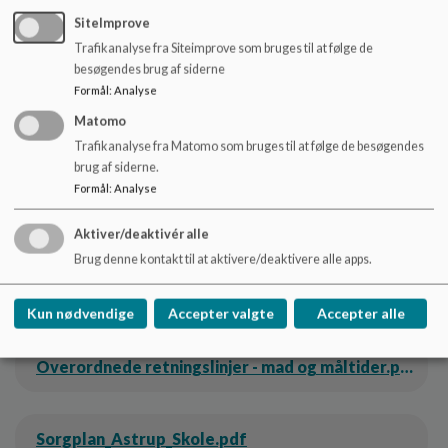
Seksualpolitik
SiteImprove
Trafikanalyse fra Siteimprove som bruges til at følge de
besøgendes brug af siderne
Retningslinjer for klasseskift og teamskift
Formål
:
Analyse
Matomo
Trafikanalyse fra Matomo som bruges til at følge de besøgendes
Skole hjem samarbejdet
brug af siderne.
Formål
:
Analyse
Fælles arrangementer for elever i skoletiden.pdf
Aktiver/deaktivér alle
Brug denne kontakt til at aktivere/deaktivere alle apps.
Mad og Måltider - Astrup Skole.pdf
Kun nødvendige
Accepter valgte
Accepter alle
Overordnede retningslinjer - mad og måltider.pdf
Sorgplan_Astrup_Skole.pdf