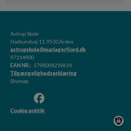
Astrup Skole
Hadsundvej 11, 9510 Arden
astrupskole@mariagerfjord.dk
97114900
EAN NR.
5798004219614
Tilgængelighedserklæring
Sitemap
Cookie politik