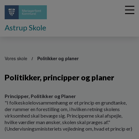
Astrup Skole
G
å
Vores skole
Politikker og planer
t
i
Politikker, principper og planer
l
h
o
v
Principper, Politikker og Planer
e
"I folkeskolelovsammenhæng er et princip en grundtanke,
d
der rummer en forestilling om, i hvilken retning skolens
i
virksomhed skal bevæge sig. Principperne skal afspejle,
n
hvilke værdier man ønsker, skolen skal præges af."
d
(Undervisningsministeriets vejledning om, hvad et princip er)
h