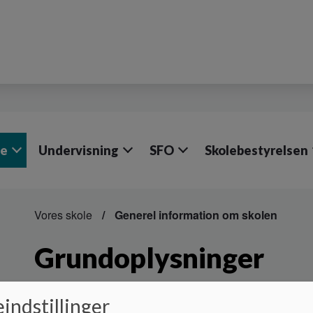
le
Undervisning
SFO
Skolebestyrelsen
Vores skole
Generel information om skolen
Grundoplysninger
Astrup Skole er beliggende i landsbyen Astrup, Hadsundve
indstillinger