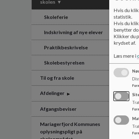
skolen
Hvis du klik
statistik.
Skoleferie
Hvis du klik
benytter dog
Indskrivning af nye elever
Klikker du p
krydset af.
Praktikbeskrivelse
Læs mere i
Skolebestyrelsen
Nød
Til og fra skole
Dis
For
Afdelinger
Sit
Traf
Afgangsbeviser
For
Ma
Mariagerfjord Kommunes
Tra
oplysningspligt på
For
skoleområdet