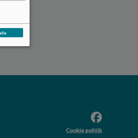
ik.dk
e
alle
Cookie politik