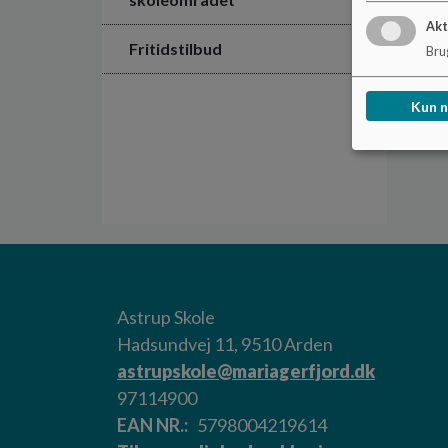
Akt
Fritidstilbud
Brug
Kun 
Astrup Skole
Hadsundvej 11, 9510 Arden
astrupskole@mariagerfjord.dk
97114900
EAN NR.
5798004219614