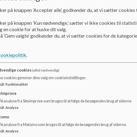
handicapfaciliteter og fremstår indbydende og overskuelig
gode og rummelige undervisningslokaler, sanserum, motori
ker på knappen ’Accepter alle’, godkender du, at vi sætter cookies t
idrætssal og kreativt værksted.
ker på knappen ’Kun nødvendige,’ sætter vi ikke cookies til statisti
Skolen har fine afskærmede udenomsarealer med direkte ad
 en cookie for at huske dit valg.
pladsforhold og sikker af– og påstigningsforhold, hvilket er
å ’Gem valgte’ godkender du, at vi sætter cookies for de kategorie
Fra skolen er der gode muligheder for ture i naturskønne o
Målgruppe
cookiepolitik
.
Astrup Skoles målgruppe er børn og unge med vidtgående 
være tale om kommunikative, relationelle, perceptuelle, m
elever er ikke mobile og anvender kørestol og andre hjælpe
vendige cookies
(altid nødvendig)
men fælles for dem alle er, at de har vidtgående generelle 
se cookies gemmer dine valg om cookieindstillinger.
mål
:
Funktionalitet
Ledelse
eImprove
Skoleleder: Peter Munk Hangaard
Formand for skolebestyrelsen: Anne-Katrine Buck
ikanalyse fra Siteimprove som bruges til at følge de besøgendes brug af siderne
mål
:
Analyse
Klasser
tomo
Antal klassetrin på skolen: 11
fikanalyse fra Matomo som bruges til at følge de besøgendes brug af siderne.
Antal klasser: fordelt i 9 klasser
mål
:
Analyse