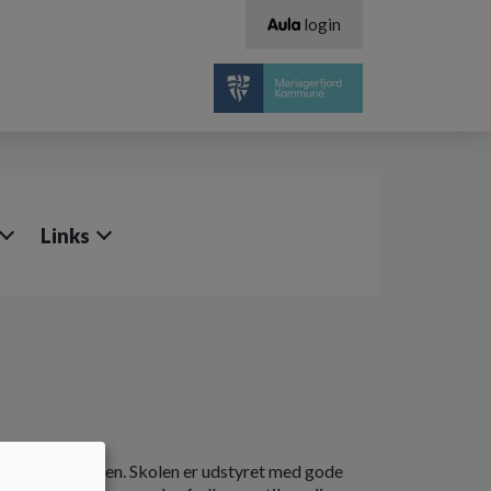
login
Links
j 11, 9510 Arden. Skolen er udstyret med gode