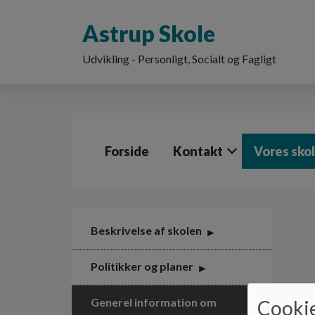
G
å
Astrup Skole
t
i
Udvikling - Personligt, Socialt og Fagligt
l
h
o
v
e
d
Forside
Kontakt
Vores sko
i
n
d
h
o
l
Beskrivelse af skolen
d
e
Politikker og planer
t
Generel information om
Cookie