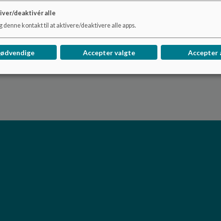
Elever og personale
iver/deaktivér alle
Antal Elever og Personale kan ses på
Uddannelsesstatist
 denne kontakt til at aktivere/deaktivere alle apps.
Tilbud efter skole
Skolen har integreret SFO, som optager elever i 0.-10.klass
nødvendige
Accepter valgte
Accepter 