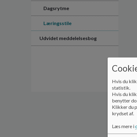
Dagsrytme
Læringsstile
Udvidet meddelelsesbog
Cookie
Hvis du klik
statistik.
Hvis du klik
benytter dog
Klikker du p
krydset af.
Læs mere i