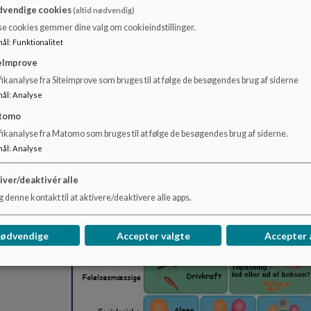
tage denne information ind gennem sanserne
vendige cookies
(altid nødvendig)
bearbejde den til viden i hjernen
se cookies gemmer dine valg om cookieindstillinger.
lagre denne viden i hjernen
mål
:
Funktionalitet
bruge denne viden igen, dvs. huske den
eImprove
Dunns og Dunns model, der er afbildet her på siden, operere
ikanalyse fra Siteimprove som bruges til at følge de besøgendes brug af siderne
læring positivt eller negativt:
mål
:
Analyse
tomo
positivt hvis vi får lov til at bruge vores styrker
negativt hvis vi bliver tvunget til at lære på måder, der ikke
fikanalyse fra Matomo som bruges til at følge de besøgendes brug af siderne.
mål
:
Analyse
iver/deaktivér alle
 denne kontakt til at aktivere/deaktivere alle apps.
nødvendige
Accepter valgte
Accepter 