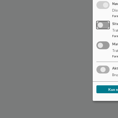
Nød
Dis
For
Sit
Traf
For
Ma
Tra
For
Akt
Brug
Kun 