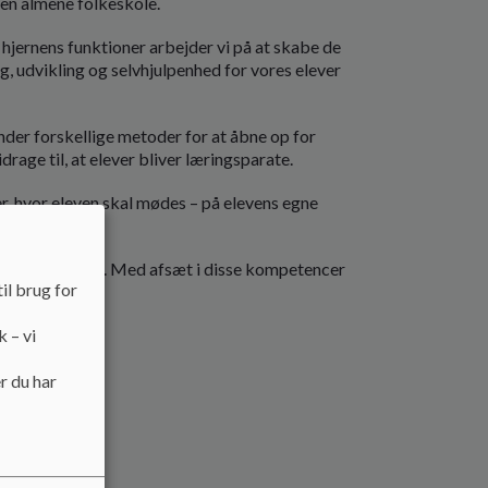
 den almene folkeskole.
hjernens funktioner arbejder vi på at skabe de
, udvikling og selvhjulpenhed for vores elever
vender forskellige metoder for at åbne op for
rage til, at elever bliver læringsparate.
r, hvor eleven skal mødes – på elevens egne
.
e kompetencer. Med afsæt i disse kompetencer
il brug for
k – vi
r du har