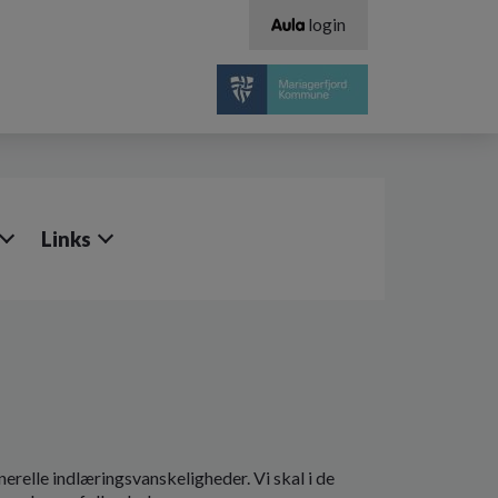
login
Links
relle indlæringsvanskeligheder. Vi skal i de