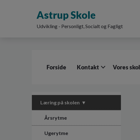
G
å
Astrup Skole
t
i
Udvikling - Personligt, Socialt og Fagligt
l
h
o
v
e
d
Forside
Kontakt
Vores sko
i
n
d
h
o
l
Læring på skolen
d
e
Årsrytme
t
Ugerytme