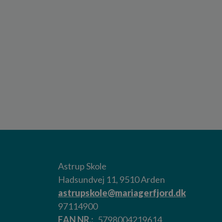
Astrup Skole
Hadsundvej 11, 9510 Arden
astrupskole@mariagerfjord.dk
97114900
EAN NR.
5798004219614