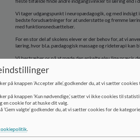
fleste tilfælde finde andre indgangsvinkler til læring end i
Vi tager udgangspunkt i neuropædagogik, og med indsigt i 
bedste forudsætninger for at understøtte og fremme læring
med funktionsnedsættelser.
For en stor del af skolens elever er der behov for, at vi an
læring, hvor bl.a. pædagogisk massage og rideterapi kan bid
Vi bestræber os på at møde den enkelte elev lige præcis de
betingelser - og optimerer læringsprocesserne ud fra dette
indstillinger
Elever med særlige behov har brug for voksne med særlig
ker på knappen ’Accepter alle’, godkender du, at vi sætter cookies t
arbejder vi med fokus på elevernes udvikling og faglighed.
ker på knappen ’Kun nødvendige,’ sætter vi ikke cookies til statisti
På Astrup Skole arbejder vi ud fra læringsstilsteorien.
 en cookie for at huske dit valg.
Læringsstile kan defineres sådan:
å ’Gem valgte’ godkender du, at vi sætter cookies for de kategorie
De metoder vi bruger, når vi skal
cookiepolitik
.
koncentrere os om ny og svær information