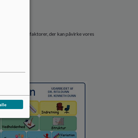
r med i alt 20 faktorer, der kan påvirke vores
 passer til os
alle