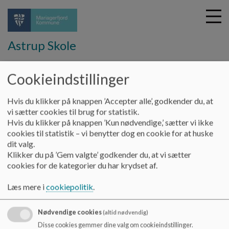
Astrup Skole
Cookieindstillinger
G
å
Skolebestyrelsen
Vejledning til Aula
Hvis du klikker på knappen ’Accepter alle’, godkender du, at
t
vi sætter cookies til brug for statistik.
i
Hvis du klikker på knappen ’Kun nødvendige,’ sætter vi ikke
Vejledning til Aula
l
cookies til statistik – vi benytter dog en cookie for at huske
h
dit valg.
o
Klikker du på ’Gem valgte’ godkender du, at vi sætter
v
Her er Guide og information til brug af Aula.
cookies for de kategorier du har krydset af.
e
https://aulainfo.dk/
(Aulas egen info-hjemmeside rettet
d
Læs mere i
cookiepolitik
.
i
mod elever og forældre. Her finder du trin for trin guide og
n
vejledningsvideoer)
d
Kort video om funktioner i AULA
(Videoguide)
Nødvendige cookies
(altid nødvendig)
h
Disse cookies gemmer dine valg om cookieindstillinger.