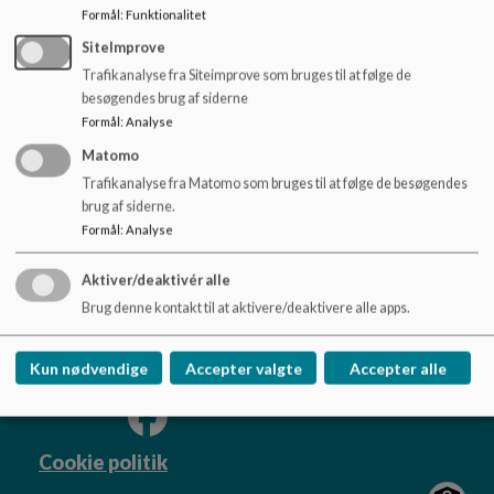
o
Du kan også finde svar på ofte stillede spørgsmål om Aula
Formål
:
Funktionalitet
l
på
https://www.dr.dk/engagement/taet-paa/spoerg-
SiteImprove
d
eksperterne-aula
e
Trafikanalyse fra Siteimprove som bruges til at følge de
t
besøgendes brug af siderne
Formål
:
Analyse
Matomo
Astrup Skole
Trafikanalyse fra Matomo som bruges til at følge de besøgendes
Hadsundvej 11, 9510 Arden
brug af siderne.
astrupskole@mariagerfjord.dk
Formål
:
Analyse
97114900
Aktiver/deaktivér alle
EAN NR.
5798004219614
Brug denne kontakt til at aktivere/deaktivere alle apps.
Tilgængelighedserklæring
Sitemap
Kun nødvendige
Accepter valgte
Accepter alle
Cookie politik