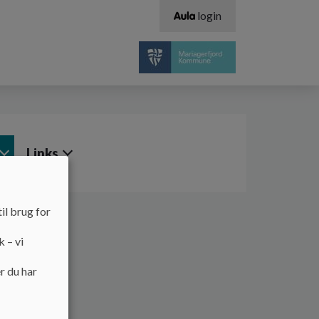
login
Links
il brug for
k – vi
r du har
fjord kommune