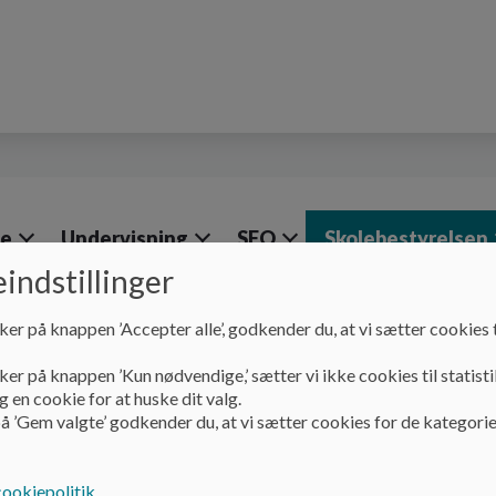
le
Undervisning
SFO
Skolebestyrelsen
indstillinger
ker på knappen ’Accepter alle’, godkender du, at vi sætter cookies t
Skolebestyrelsen
Fritidstilbud
ker på knappen ’Kun nødvendige,’ sætter vi ikke cookies til statisti
Fritidstilbud
 en cookie for at huske dit valg.
å ’Gem valgte’ godkender du, at vi sætter cookies for de kategorie
Her kan du finde de fritidstilbud der udbydes i Mariager
cookiepolitik
.