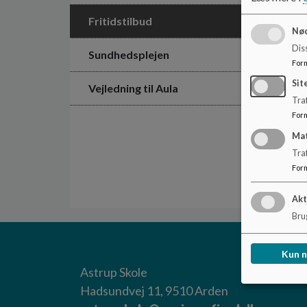
Fritidstilbud
Nød
Dis
Sundhedsplejen
For
Sit
Vejledning til Aula
Traf
For
Ma
Tra
For
Akt
Brug
Kun 
Astrup Skole
Hadsundvej 11, 9510 Arden