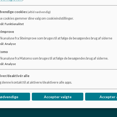
https://www.mariagerfjord.dk/kultur-og-fritid/aktiv
vendige cookies
(altid nødvendig)
se cookies gemmer dine valg om cookieindstillinger.
mål
:
Funktionalitet
eImprove
ikanalyse fra Siteimprove som bruges til at følge de besøgendes brug af siderne
mål
:
Analyse
tomo
fikanalyse fra Matomo som bruges til at følge de besøgendes brug af siderne.
mål
:
Analyse
iver/deaktivér alle
 denne kontakt til at aktivere/deaktivere alle apps.
nødvendige
Accepter valgte
Accepter 