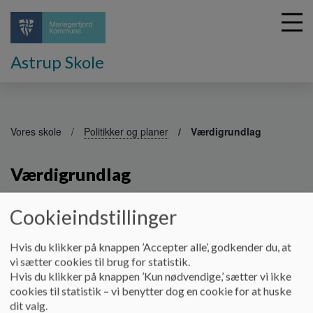
Astrup Skole
G
å
Vores skole
Politikker og planer
Værdigrundlag
t
i
Værdigrundlag
l
h
o
Cookieindstillinger
v
Gennem individuelt tilpasset og helhedsorienteret
e
undervisning sigter vi mod at udvikle hver enkelt elev
d
personligt, socialt og fagligt. Det overordnede mål er, at
Hvis du klikker på knappen ’Accepter alle’, godkender du, at
i
eleverne rustes til at kunne indgå i samfundet og voksenlivet,
vi sætter cookies til brug for statistik.
n
både på egne og fælles præmisser.
Hvis du klikker på knappen ’Kun nødvendige,’ sætter vi ikke
d
cookies til statistik – vi benytter dog en cookie for at huske
På Astrup Skole arbejder vi med elever med vidtgående,
h
dit valg.