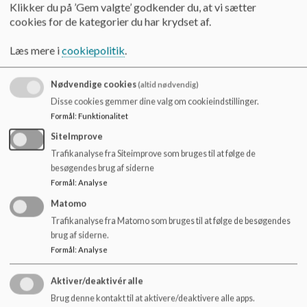
generelle indlæringsvanskeligheder. I de fleste tilfælde må vi
o
Klikker du på ’Gem valgte’ godkender du, at vi sætter
finde andre indgangsvinkler til læring end dem, der anvendes i
l
cookies for de kategorier du har krydset af.
den almene folkeskole. Med afsæt i neuropædagogik og en
d
dyb forståelse af hjernens funktioner skaber vi de bedst
e
Læs mere i
cookiepolitik
.
mulige forudsætninger for at understøtte og fremme læring,
t
udvikling og selvhjulpenhed hos vores elever.
Nødvendige cookies
(altid nødvendig)
Disse cookies gemmer dine valg om cookieindstillinger.
For en stor del af skolens elever er der behov for, at vi
Formål
:
Funktionalitet
anvender forskellige metoder for at åbne op for læring. Vi
oplever, at bl.a. pædagogisk massage og rideterapi kan
SiteImprove
bidrage til, at eleverne bliver læringsparate. Vi bestræber os
Trafikanalyse fra Siteimprove som bruges til at følge de
løbende på at møde hver enkelt elev lige præcis dér, hvor
besøgendes brug af siderne
barnet har behov for at blive mødt, nemlig på egne
Formål
:
Analyse
betingelser og ud fra sin aktuelle formåen, og vi
tilrettelægger og optimerer læringsprocesserne i
Matomo
overensstemmelse hermed. Børn med særlige behov har brug
Trafikanalyse fra Matomo som bruges til at følge de besøgendes
for voksne med særlige kompetencer og med afsæt i disse
brug af siderne.
arbejder vi med fokus på elevernes faglighed og udvikling.
Formål
:
Analyse
Aktiver/deaktivér alle
Brug denne kontakt til at aktivere/deaktivere alle apps.