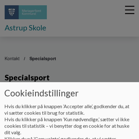
Astrup Skole
G
å
Kontakt
Specialsport
t
i
Specialsport
l
h
o
Cookieindstillinger
v
Sport og fritidsmuligheder til børn og unge med særlige
e
behov
Hvis du klikker på knappen ’Accepter alle’, godkender du, at
d
vi sætter cookies til brug for statistik.
Specialsport.dk er en non-profit organisation, der hjælper
i
Hvis du klikker på knappen ’Kun nødvendige,’ sætter vi ikke
specialskole-elever og deres familier i gang med foreningsliv
n
cookies til statistik – vi benytter dog en cookie for at huske
og fællesskab.
d
dit valg.
h
Klikker du på ’Gem valgte’ godkender du, at vi sætter