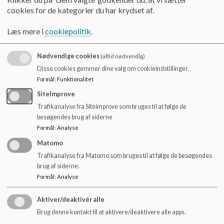
Foreningen hjælper med rådgivning, foreningsmatch, frivillige
o
cookies for de kategorier du har krydset af.
som støttepersoner eller afdækning af økonomiske
l
støttemuligheder.
d
Læs mere i
cookiepolitik
.
e
Find mere information nedenfor eller ring til Specialsport.dk
t
på tlf. 61 70 30 60
Nødvendige cookies
(altid nødvendig)
Disse cookies gemmer dine valg om cookieindstillinger.
Klik på billederne for at følge links:
Formål
:
Funktionalitet
SiteImprove
Trafikanalyse fra Siteimprove som bruges til at følge de
besøgendes brug af siderne
Formål
:
Analyse
Matomo
Trafikanalyse fra Matomo som bruges til at følge de besøgendes
brug af siderne.
Formål
:
Analyse
Aktiver/deaktivér alle
Brug denne kontakt til at aktivere/deaktivere alle apps.
Astrup Skole