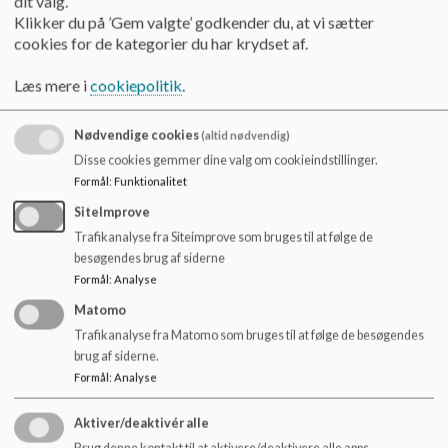
dit valg.
o
Skolerapport - indskoling 2021
Klikker du på ’Gem valgte’ godkender du, at vi sætter
l
cookies for de kategorier du har krydset af.
d
e
Skolerapport - mellemtrin og overbygning 2021
Læs mere i
cookiepolitik
.
t
Nødvendige cookies
(altid nødvendig)
Skolerapport - indskoling 2022/2023
Disse cookies gemmer dine valg om cookieindstillinger.
Formål
:
Funktionalitet
SiteImprove
Skolerapport - mellemtrin og overbygnong 2022/2023
Trafikanalyse fra Siteimprove som bruges til at følge de
besøgendes brug af siderne
Formål
:
Analyse
Skolerapport - indskoling 2023/2024
Matomo
Trafikanalyse fra Matomo som bruges til at følge de besøgendes
brug af siderne.
Skolerapport - mellemtrin og overbygning 2023/2024
Formål
:
Analyse
Aktiver/deaktivér alle
Brug denne kontakt til at aktivere/deaktivere alle apps.