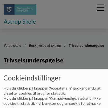
Astrup Skole
G
å
Vores skole
Beskrivelse af skolen
Trivselsundersøgelse
t
i
Trivselsundersøgelse
l
h
o
v
Trivselsundersøgelse
Cookieindstillinger
e
Dokumenter
d
Hvis du klikker på knappen ’Accepter alle’, godkender du, at
i
Skolerapport Trivselsmåling Astrup Skole.pdf
vi sætter cookies til brug for statistik.
n
Hvis du klikker på knappen ’Kun nødvendige,’ sætter vi ikke
d
cookies til statistik – vi benytter dog en cookie for at huske
h