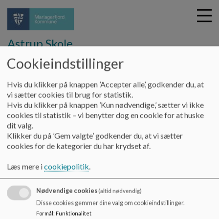
Astrup Skole
Cookieindstillinger
G
Hvis du klikker på knappen ’Accepter alle’, godkender du, at
å
SFO
Åbningstider
vi sætter cookies til brug for statistik.
t
Hvis du klikker på knappen ’Kun nødvendige,’ sætter vi ikke
i
cookies til statistik – vi benytter dog en cookie for at huske
Åbningstider
l
dit valg.
h
Klikker du på ’Gem valgte’ godkender du, at vi sætter
o
cookies for de kategorier du har krydset af.
v
Mandag - Torsdag:
e
Læs mere i
cookiepolitik
.
kl. 6:30 - 8:00 og kl. 13:30 - 16:00
d
i
Fredag:
Nødvendige cookies
n
(altid nødvendig)
d
Disse cookies gemmer dine valg om cookieindstillinger.
kl. 13:30 - 15:00
h
Formål
:
Funktionalitet