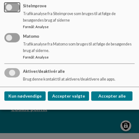
o
SiteImprove
l
Trafikanalyse fra Siteimprove som bruges til at følge de
d
besøgendes brug af siderne
e
Astrup Skole
Formål
:
Analyse
t
Hadsundvej 11, 9510 Arden
Matomo
astrupskole@mariagerfjord.dk
Trafikanalyse fra Matomo som bruges til at følge de besøgendes
brug af siderne.
97114900
Formål
:
Analyse
EAN NR.
5798004219614
Tilgængelighedserklæring
Aktiver/deaktivér alle
Sitemap
Brug denne kontakt til at aktivere/deaktivere alle apps.
Kun nødvendige
Accepter valgte
Accepter alle
Cookie politik