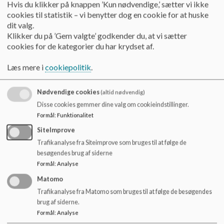
o
Hvis du klikker på knappen ’Kun nødvendige,’ sætter vi ikke
jævnligt, at elever fra den ene SFO gruppe besøger og
l
cookies til statistik – vi benytter dog en cookie for at huske
deltage i aktiviteter i en af de andre grupper.
d
dit valg.
SFO-tiden veksler mellem tilpasset leg og læring. Der
e
Klikker du på ’Gem valgte’ godkender du, at vi sætter
tilbydes blandt andet aktiviteter hver dag i form af praktisk
t
cookies for de kategorier du har krydset af.
aktiviteter, kreative aktiviteter, motorisk træning og plads til
leg og fordybelse. Også i SFO’en er trivsel et nøgleord, og der
Læs mere i
cookiepolitik
.
er både plads til den frie leg samt time-outs for de elever, som
efter skoledagen har brug for alenetid.
Nødvendige cookies
(altid nødvendig)
Disse cookies gemmer dine valg om cookieindstillinger.
Den samlede pædagogiske indsats, hvad enten det drejer sig
Formål
:
Funktionalitet
om undervisning eller SFO-tid, fremgår af den individuelle
undervisningsplan. Fælles er, at der arbejdes med faglig-,
SiteImprove
personlig- og social læring, trivsel og udvikling.
Trafikanalyse fra Siteimprove som bruges til at følge de
besøgendes brug af siderne
Dagligdagen
Formål
:
Analyse
SFO-dagen starter med eftermiddagsmad, hvorefter
eleverne melder sig på de forskellige aktiviteter, der tilbydes
Matomo
i løbet af eftermiddagen i de forskellige grupper.
Trafikanalyse fra Matomo som bruges til at følge de besøgendes
Eftermiddagsmaden finansieres delvis af en månedlig
brug af siderne.
forældrebetaling på kr. 50,-, som opkræves sammen med den
Formål
:
Analyse
månedlige betaling for SFO-pladsen.