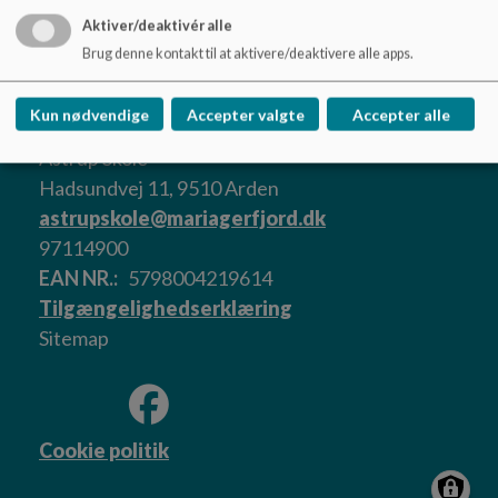
Aktiver/deaktivér alle
Brug denne kontakt til at aktivere/deaktivere alle apps.
Kun nødvendige
Accepter valgte
Accepter alle
Astrup Skole
Hadsundvej 11, 9510 Arden
astrupskole@mariagerfjord.dk
97114900
EAN NR.
5798004219614
Tilgængelighedserklæring
Sitemap
Cookie politik