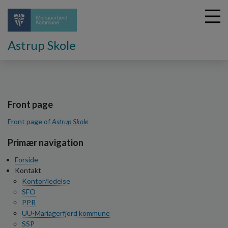
Astrup Skole
G
å
t
Front page
i
Front page of
Astrup Skole
l
h
Primær navigation
o
v
Forside
e
Kontakt
d
Kontor/ledelse
i
SFO
n
PPR
d
UU-Mariagerfjord kommune
h
SSP