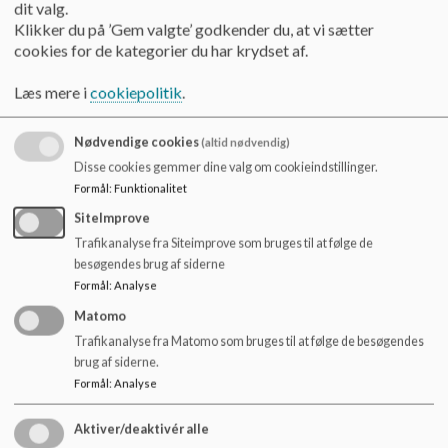
Fritidstilbud
dit valg.
Undervisning
Klikker du på ’Gem valgte’ godkender du, at vi sætter
Læring på skolen
cookies for de kategorier du har krydset af.
Årsrytme
Ugerytme
Læs mere i
cookiepolitik
.
Dagsrytme
Læringsstile
Nødvendige cookies
(altid nødvendig)
Udvidet meddelelsesbog
Disse cookies gemmer dine valg om cookieindstillinger.
SFO
Formål
:
Funktionalitet
Åbningstider
SiteImprove
Mål, indhold og dagligdag
Tilmelding og udmelding
Trafikanalyse fra Siteimprove som bruges til at følge de
Kontakt
besøgendes brug af siderne
Formål
:
Analyse
Skolebestyrelsen
Skolebestyrelsen
Matomo
Medlemmer
Trafikanalyse fra Matomo som bruges til at følge de besøgendes
Referater
brug af siderne.
Skolebestyrelsens politikker
Formål
:
Analyse
Forældresamarbejde
Elever
Aktiver/deaktivér alle
Til og fra skole