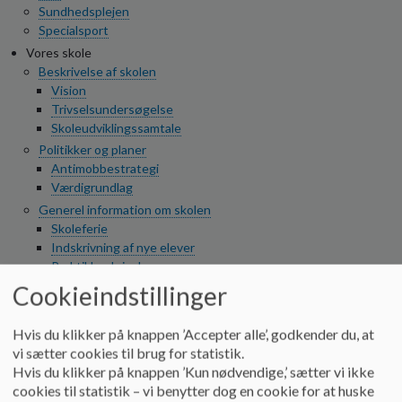
o
Sundhedsplejen
l
Specialsport
d
Vores skole
e
Beskrivelse af skolen
t
Vision
Trivselsundersøgelse
Skoleudviklingssamtale
Politikker og planer
Antimobbestrategi
Værdigrundlag
Generel information om skolen
Skoleferie
Indskrivning af nye elever
Praktikbeskrivelse
Skolebestyrelsen
Cookieindstillinger
Til og fra skole
Afdelinger
Hvis du klikker på knappen ’Accepter alle’, godkender du, at
Udskoling og brobygning
vi sætter cookies til brug for statistik.
Afgangsbeviser
Hvis du klikker på knappen ’Kun nødvendige,’ sætter vi ikke
Mariagerfjord Kommunes oplysningspligt på skoleområdet
cookies til statistik – vi benytter dog en cookie for at huske