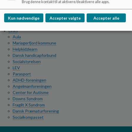
Brug denne kontakt til at aktivere/deaktivere alle apps.
Konfirmation
Brobygning
Sundhedsplejen
Kun nødvendige
Accepter valgte
Accepter alle
Vejledning til Aula
Links
Aula
Mariagerfjord kommune
Helpkidzlearn
Dansk handicapforbund
Socialstyrelsen
LEV
Parasport
ADHD-foreningen
Angelmanforeningen
Center for Autisme
Downs Syndrom
Fragilt X Syndrom
Dansk Præmaturforening
Socialkompasset