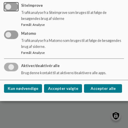
o
astrupskole@mariagerfjord.dk
SiteImprove
l
Trafikanalyse fra Siteimprove som bruges til at følge de
97114900
d
besøgendes brug af siderne
e
EAN NR.
5798004219614
Formål
:
Analyse
t
Tilgængelighedserklæring
Matomo
Sitemap
Trafikanalyse fra Matomo som bruges til at følge de besøgendes
brug af siderne.
Formål
:
Analyse
Cookie politik
Aktiver/deaktivér alle
Brug denne kontakt til at aktivere/deaktivere alle apps.
Kun nødvendige
Accepter valgte
Accepter alle