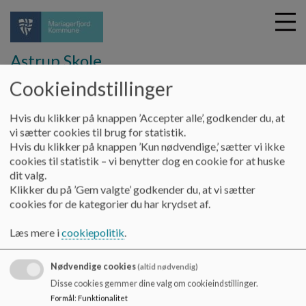
Astrup Skole
Cookieindstillinger
G
Hvis du klikker på knappen ’Accepter alle’, godkender du, at
å
Kontakt
SFO
vi sætter cookies til brug for statistik.
t
Hvis du klikker på knappen ’Kun nødvendige,’ sætter vi ikke
i
cookies til statistik – vi benytter dog en cookie for at huske
Kontakt
l
dit valg.
h
Klikker du på ’Gem valgte’ godkender du, at vi sætter
o
cookies for de kategorier du har krydset af.
v
Du kan kontakte SFO på tlf.
97 11 49 12
eller
97 11 49 00
e
Læs mere i
cookiepolitik
.
d
i
Nødvendige cookies
n
(altid nødvendig)
d
Astrup Skole
Disse cookies gemmer dine valg om cookieindstillinger.
h
Formål
:
Funktionalitet
Hadsundvej 11, 9510 Arden